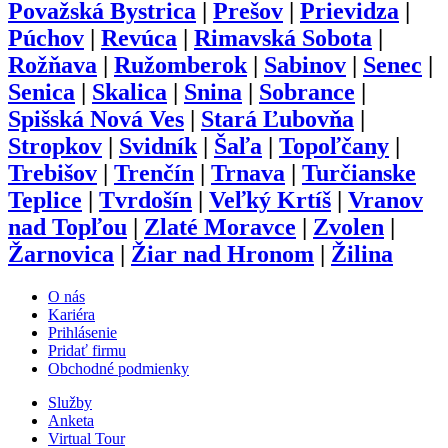
Považská Bystrica
|
Prešov
|
Prievidza
|
Púchov
|
Revúca
|
Rimavská Sobota
|
Rožňava
|
Ružomberok
|
Sabinov
|
Senec
|
Senica
|
Skalica
|
Snina
|
Sobrance
|
Spišská Nová Ves
|
Stará Ľubovňa
|
Stropkov
|
Svidník
|
Šaľa
|
Topoľčany
|
Trebišov
|
Trenčín
|
Trnava
|
Turčianske
Teplice
|
Tvrdošín
|
Veľký Krtíš
|
Vranov
nad Topľou
|
Zlaté Moravce
|
Zvolen
|
Žarnovica
|
Žiar nad Hronom
|
Žilina
O nás
Kariéra
Prihlásenie
Pridať firmu
Obchodné podmienky
Služby
Anketa
Virtual Tour