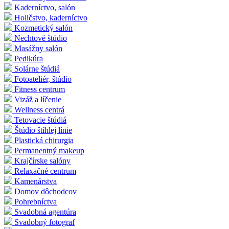
Kaderníctvo, salón
Holičstvo, kaderníctvo
Kozmetický salón
Nechtové štúdio
Masážny salón
Pedikúra
Solárne štúdiá
Fotoateliér, štúdio
Fitness centrum
Vizáž a líčenie
Wellness centrá
Tetovacie štúdiá
Štúdio štíhlej línie
Plastická chirurgia
Permanentný makeup
Krajčírske salóny
Relaxačné centrum
Kamenárstva
Domov dôchodcov
Pohrebníctva
Svadobná agentúra
Svadobný fotograf