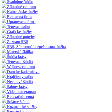
Svadobné štúdio
Záhradné centrum
Kamenárske služby
Reklamná firma
Upratovacia firma
Tetovací salón
Grafické služby
Záhradné potreby
Zoznam SBS
SBS, Súkromná bezpečnostná služba
Materská škôlka
Štúdia krásy
Tetovacie štúdio
Wellness centrum
Dámske kaderníctvo
Krajčírsky salón
Nechtové štúdio
Salóny krásy
Video kameraman
Relaxačné centrá
Solárne štúdio
Kozmetické služby
Farmárske potraviny