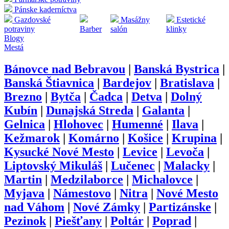
Pánske kaderníctva
Gazdovské
Masážny
Estetické
potraviny
Barber
salón
klinky
Blogy
Mestá
Bánovce nad Bebravou
|
Banská Bystrica
|
Banská Štiavnica
|
Bardejov
|
Bratislava
|
Brezno
|
Bytča
|
Čadca
|
Detva
|
Dolný
Kubín
|
Dunajská Streda
|
Galanta
|
Gelnica
|
Hlohovec
|
Humenné
|
Ilava
|
Kežmarok
|
Komárno
|
Košice
|
Krupina
|
Kysucké Nové Mesto
|
Levice
|
Levoča
|
Liptovský Mikuláš
|
Lučenec
|
Malacky
|
Martin
|
Medzilaborce
|
Michalovce
|
Myjava
|
Námestovo
|
Nitra
|
Nové Mesto
nad Váhom
|
Nové Zámky
|
Partizánske
|
Pezinok
|
Piešťany
|
Poltár
|
Poprad
|