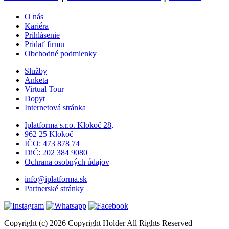
O nás
Kariéra
Prihlásenie
Pridať firmu
Obchodné podmienky
Služby
Anketa
Virtual Tour
Dopyt
Internetová stránka
Iplatforma s.r.o. Klokoč 28,
962 25 Klokoč
IČO: 473 878 74
DiČ: 202 384 9080
Ochrana osobných údajov
info@iplatforma.sk
Partnerské stránky
Copyright (c) 2026 Copyright Holder All Rights Reserved