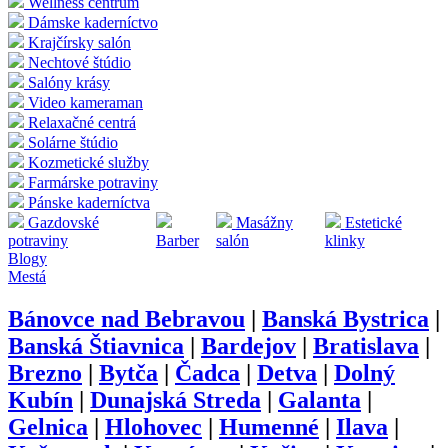
Wellness centrum
Dámske kaderníctvo
Krajčírsky salón
Nechtové štúdio
Salóny krásy
Video kameraman
Relaxačné centrá
Solárne štúdio
Kozmetické služby
Farmárske potraviny
Pánske kaderníctva
Gazdovské
Masážny
Estetické
potraviny
Barber
salón
klinky
Blogy
Mestá
Bánovce nad Bebravou
|
Banská Bystrica
|
Banská Štiavnica
|
Bardejov
|
Bratislava
|
Brezno
|
Bytča
|
Čadca
|
Detva
|
Dolný
Kubín
|
Dunajská Streda
|
Galanta
|
Gelnica
|
Hlohovec
|
Humenné
|
Ilava
|