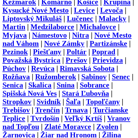
Kežmarok
|
Komárno
|
Košice
|
Krupina
|
Kysucké Nové Mesto
|
Levice
|
Levoča
|
Liptovský Mikuláš
|
Lučenec
|
Malacky
|
Martin
|
Medzilaborce
|
Michalovce
|
Myjava
|
Námestovo
|
Nitra
|
Nové Mesto
nad Váhom
|
Nové Zámky
|
Partizánske
|
Pezinok
|
Piešťany
|
Poltár
|
Poprad
|
Považská Bystrica
|
Prešov
|
Prievidza
|
Púchov
|
Revúca
|
Rimavská Sobota
|
Rožňava
|
Ružomberok
|
Sabinov
|
Senec
|
Senica
|
Skalica
|
Snina
|
Sobrance
|
Spišská Nová Ves
|
Stará Ľubovňa
|
Stropkov
|
Svidník
|
Šaľa
|
Topoľčany
|
Trebišov
|
Trenčín
|
Trnava
|
Turčianske
Teplice
|
Tvrdošín
|
Veľký Krtíš
|
Vranov
nad Topľou
|
Zlaté Moravce
|
Zvolen
|
Žarnovica
|
Žiar nad Hronom
|
Žilina