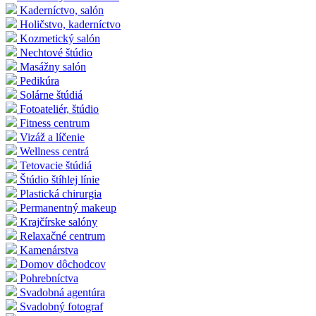
Kaderníctvo, salón
Holičstvo, kaderníctvo
Kozmetický salón
Nechtové štúdio
Masážny salón
Pedikúra
Solárne štúdiá
Fotoateliér, štúdio
Fitness centrum
Vizáž a líčenie
Wellness centrá
Tetovacie štúdiá
Štúdio štíhlej línie
Plastická chirurgia
Permanentný makeup
Krajčírske salóny
Relaxačné centrum
Kamenárstva
Domov dôchodcov
Pohrebníctva
Svadobná agentúra
Svadobný fotograf