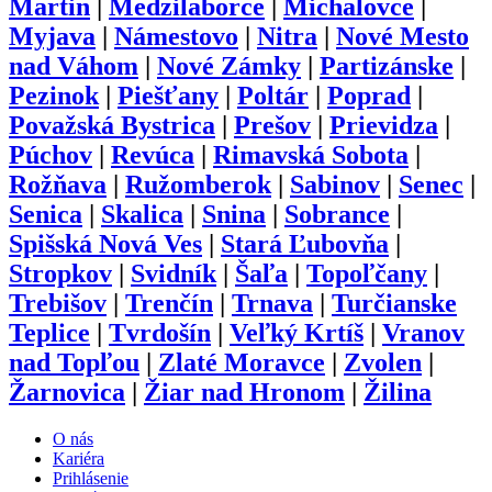
Martin
|
Medzilaborce
|
Michalovce
|
Myjava
|
Námestovo
|
Nitra
|
Nové Mesto
nad Váhom
|
Nové Zámky
|
Partizánske
|
Pezinok
|
Piešťany
|
Poltár
|
Poprad
|
Považská Bystrica
|
Prešov
|
Prievidza
|
Púchov
|
Revúca
|
Rimavská Sobota
|
Rožňava
|
Ružomberok
|
Sabinov
|
Senec
|
Senica
|
Skalica
|
Snina
|
Sobrance
|
Spišská Nová Ves
|
Stará Ľubovňa
|
Stropkov
|
Svidník
|
Šaľa
|
Topoľčany
|
Trebišov
|
Trenčín
|
Trnava
|
Turčianske
Teplice
|
Tvrdošín
|
Veľký Krtíš
|
Vranov
nad Topľou
|
Zlaté Moravce
|
Zvolen
|
Žarnovica
|
Žiar nad Hronom
|
Žilina
O nás
Kariéra
Prihlásenie