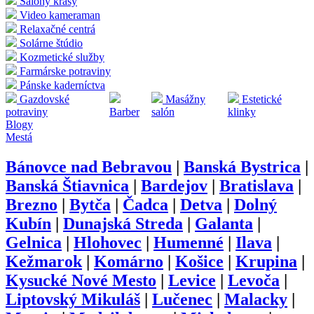
Salóny krásy
Video kameraman
Relaxačné centrá
Solárne štúdio
Kozmetické služby
Farmárske potraviny
Pánske kaderníctva
Gazdovské
Masážny
Estetické
potraviny
Barber
salón
klinky
Blogy
Mestá
Bánovce nad Bebravou
|
Banská Bystrica
|
Banská Štiavnica
|
Bardejov
|
Bratislava
|
Brezno
|
Bytča
|
Čadca
|
Detva
|
Dolný
Kubín
|
Dunajská Streda
|
Galanta
|
Gelnica
|
Hlohovec
|
Humenné
|
Ilava
|
Kežmarok
|
Komárno
|
Košice
|
Krupina
|
Kysucké Nové Mesto
|
Levice
|
Levoča
|
Liptovský Mikuláš
|
Lučenec
|
Malacky
|