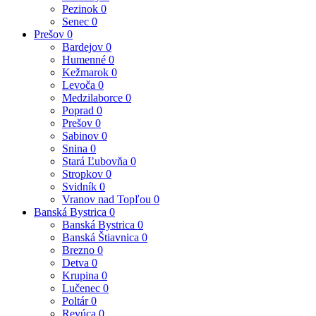
Pezinok
0
Senec
0
Prešov
0
Bardejov
0
Humenné
0
Kežmarok
0
Levoča
0
Medzilaborce
0
Poprad
0
Prešov
0
Sabinov
0
Snina
0
Stará Ľubovňa
0
Stropkov
0
Svidník
0
Vranov nad Topľou
0
Banská Bystrica
0
Banská Bystrica
0
Banská Štiavnica
0
Brezno
0
Detva
0
Krupina
0
Lučenec
0
Poltár
0
Revúca
0