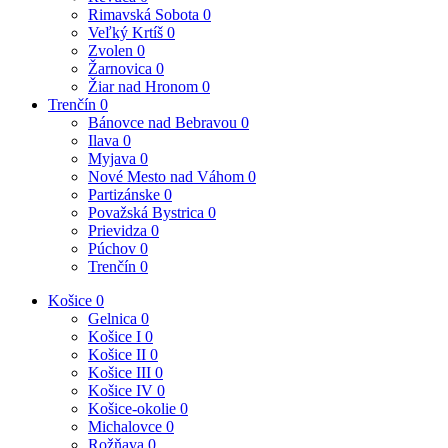
Rimavská Sobota
0
Veľký Krtíš
0
Zvolen
0
Žarnovica
0
Žiar nad Hronom
0
Trenčín
0
Bánovce nad Bebravou
0
Ilava
0
Myjava
0
Nové Mesto nad Váhom
0
Partizánske
0
Považská Bystrica
0
Prievidza
0
Púchov
0
Trenčín
0
Košice
0
Gelnica
0
Košice I
0
Košice II
0
Košice III
0
Košice IV
0
Košice-okolie
0
Michalovce
0
Rožňava
0