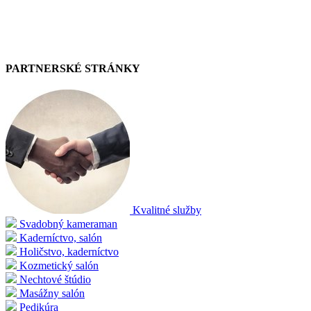
PARTNERSKÉ STRÁNKY
Kvalitné služby
Svadobný kameraman
Kaderníctvo, salón
Holičstvo, kaderníctvo
Kozmetický salón
Nechtové štúdio
Masážny salón
Pedikúra