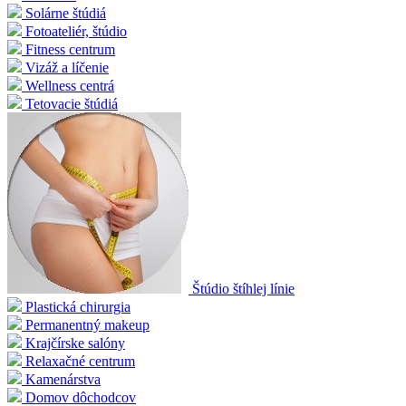
Solárne štúdiá
Fotoateliér, štúdio
Fitness centrum
Vizáž a líčenie
Wellness centrá
Tetovacie štúdiá
Štúdio štíhlej línie
Plastická chirurgia
Permanentný makeup
Krajčírske salóny
Relaxačné centrum
Kamenárstva
Domov dôchodcov