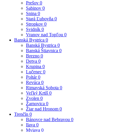
Prešov
0
Sabinov
0
Snina
0
Stará Ľubovňa
0
Stropkov
0
Svidník
0
Vranov nad Topľou
0
Banská Bystrica
0
Banská Bystrica
0
Banská Štiavnica
0
Brezno
0
Detva
0
Krupina
0
Lučenec
0
Poltár
0
Revúca
0
Rimavská Sobota
0
Veľký Krtíš
0
Zvolen
0
Žarnovica
0
Žiar nad Hronom
0
Trenčín
0
Bánovce nad Bebravou
0
Ilava
0
Myjava
0