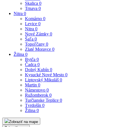
Skalica
0
Trnava
0
Nitra
0
Komárno
0
Levice
0
Nitra
0
Nové Zámky
0
Šaľa
0
Topoľčany
0
Zlaté Moravce
0
Žilina
0
Bytča
0
Čadca
0
Dolný Kubín
0
Kysucké Nové Mesto
0
Liptovský Mikuláš
0
Martin
0
Námestovo
0
Ružomberok
0
Turčianske Teplice
0
Tvrdošín
0
Žilina
0
Zobraziť na mape