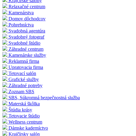
Krajčírske salóny
Relaxačné centrum
Kamenárstva
Domov dôchodcov
Pohrebníctva
Svadobná agentúra
Svadobný fotograf
Svadobné štúdio
Záhradné centrum
Kamenárske služby
Reklamná firma
Upratovacia firma
Tetovací salón
Grafické služby
Záhradné potreby
Zoznam SBS
SBS, Súkromná bezpečnostná služba
Materská škôlka
Štúdia krásy
Tetovacie štúdio
Wellness centrum
Dámske kaderníctvo
Krajčírsky salón