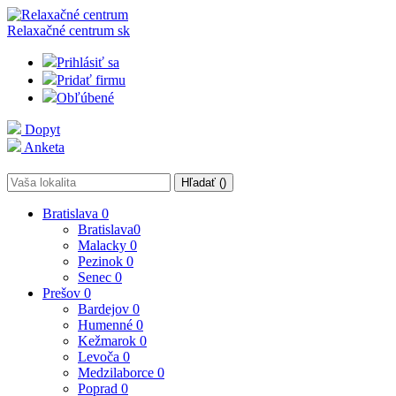
Relaxačné centrum
sk
Prihlásiť sa
Pridať firmu
Obľúbené
Dopyt
Anketa
Hľadať (
)
Bratislava
0
Bratislava
0
Malacky
0
Pezinok
0
Senec
0
Prešov
0
Bardejov
0
Humenné
0
Kežmarok
0
Levoča
0
Medzilaborce
0
Poprad
0