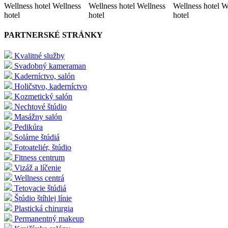
Wellness hotel Wellness
Wellness hotel Wellness
Wellness hotel W
hotel
hotel
hotel
PARTNERSKÉ STRÁNKY
Kvalitné služby
Svadobný kameraman
Kaderníctvo, salón
Holičstvo, kaderníctvo
Kozmetický salón
Nechtové štúdio
Masážny salón
Pedikúra
Solárne štúdiá
Fotoateliér, štúdio
Fitness centrum
Vizáž a líčenie
Wellness centrá
Tetovacie štúdiá
Štúdio štíhlej línie
Plastická chirurgia
Permanentný makeup