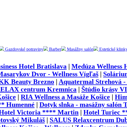
Gazdovské potraviny
Barber
Masážny salón
Estetické klink
ness Hotel Bratislava
|
Medúza Wellness 
Masarykov Dvor - Wellness Vígľaš
|
Soláriu
KK Beauty Brezno
|
Aquatermal Strehová -
RELAX centrum Kremnica
|
Štúdio krásy 
Košice
|
RIA Wellness a Masáže Košice
|
Him
*** Humenné
|
Dotyk slnka - masážny salón 
Hotel Victoria **** Martin
|
Hotel Turiec *
tovský Mikuláš
|
SALUS Relaxcentrum Dub