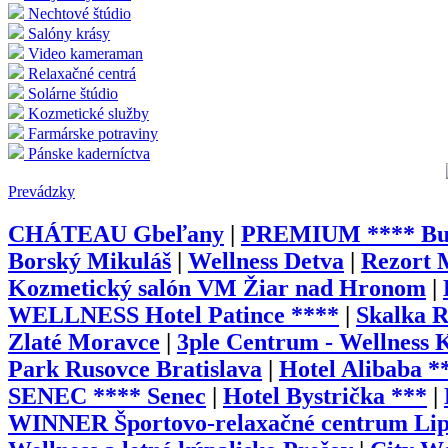
Nechtové štúdio
Salóny krásy
Video kameraman
Relaxačné centrá
Solárne štúdio
Kozmetické služby
Farmárske potraviny
Pánske kaderníctva
Prevádzky
CHÁTEAU Gbeľany
|
PREMIUM **** Busi
Borský Mikuláš
|
Wellness Detva
|
Rezort 
Kozmetický salón VM Žiar nad Hronom
|
WELLNESS Hotel Patince ****
|
Skalka 
Zlaté Moravce
|
3ple Centrum - Wellness 
Park Rusovce Bratislava
|
Hotel Alibaba 
SENEC **** Senec
|
Hotel Bystrička ***
|
WINNER Športovo-relaxačné centrum Lip