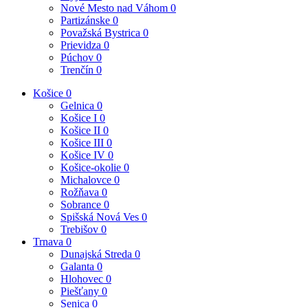
Nové Mesto nad Váhom
0
Partizánske
0
Považská Bystrica
0
Prievidza
0
Púchov
0
Trenčín
0
Košice
0
Gelnica
0
Košice I
0
Košice II
0
Košice III
0
Košice IV
0
Košice-okolie
0
Michalovce
0
Rožňava
0
Sobrance
0
Spišská Nová Ves
0
Trebišov
0
Trnava
0
Dunajská Streda
0
Galanta
0
Hlohovec
0
Piešťany
0
Senica
0