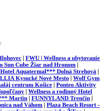
y
Hlohovec
|
FWU | Wellness a ubytovanie
m Sun Cube Žiar nad Hronom
|
 Hotel Aquatermal*** Dolná Strehová
|
VILLIA Kysucké Nové Mesto
|
Wolf Gym
aláj centrum Košice
|
Ponteo Aktivity
Topoľčany
|
Wellness a rodinný Hotel
*** Martin
|
FUNNYLAND Trenčín
|
nica nad Váhom
|
Plaza Beach Resort -