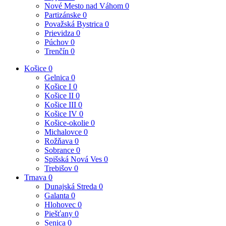
Nové Mesto nad Váhom
0
Partizánske
0
Považská Bystrica
0
Prievidza
0
Púchov
0
Trenčín
0
Košice
0
Gelnica
0
Košice I
0
Košice II
0
Košice III
0
Košice IV
0
Košice-okolie
0
Michalovce
0
Rožňava
0
Sobrance
0
Spišská Nová Ves
0
Trebišov
0
Trnava
0
Dunajská Streda
0
Galanta
0
Hlohovec
0
Piešťany
0
Senica
0