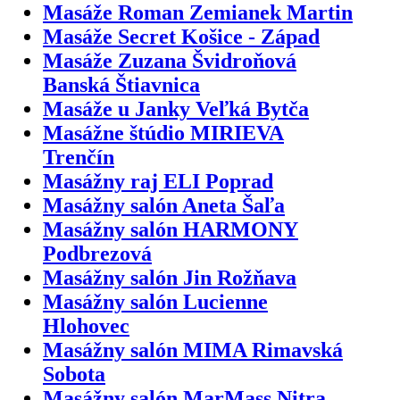
Masáže Roman Zemianek Martin
Masáže Secret Košice - Západ
Masáže Zuzana Švidroňová
Banská Štiavnica
Masáže u Janky Veľká Bytča
Masážne štúdio MIRIEVA
Trenčín
Masážny raj ELI Poprad
Masážny salón Aneta Šaľa
Masážny salón HARMONY
Podbrezová
Masážny salón Jin Rožňava
Masážny salón Lucienne
Hlohovec
Masážny salón MIMA Rimavská
Sobota
Masážny salón MarMass Nitra