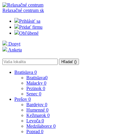
Relaxačné centrum
sk
Prihlásiť sa
Pridať firmu
Obľúbené
Dopyt
Anketa
Hľadať (
)
Bratislava
0
Bratislava
0
Malacky
0
Pezinok
0
Senec
0
Prešov
0
Bardejov
0
Humenné
0
Kežmarok
0
Levoča
0
Medzilaborce
0
Poprad
0