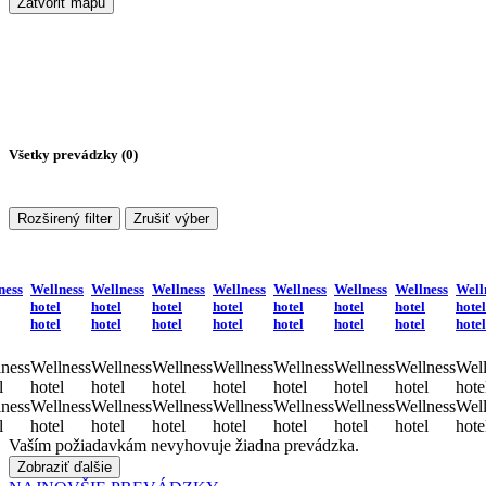
Zatvoriť mapu
Všetky prevádzky (
0
)
Rozširený filter
Zrušiť výber
ness
Wellness
Wellness
Wellness
Wellness
Wellness
Wellness
Wellness
Well
hotel
hotel
hotel
hotel
hotel
hotel
hotel
hotel
hotel
hotel
hotel
hotel
hotel
hotel
hotel
hotel
ness
Wellness
Wellness
Wellness
Wellness
Wellness
Wellness
Wellness
Well
l
hotel
hotel
hotel
hotel
hotel
hotel
hotel
hote
ness
Wellness
Wellness
Wellness
Wellness
Wellness
Wellness
Wellness
Well
l
hotel
hotel
hotel
hotel
hotel
hotel
hotel
hote
Vaším požiadavkám nevyhovuje žiadna prevádzka.
Zobraziť ďalšie