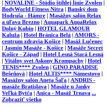
|
NOVALINE - Štúdio štíhlej línie Zvolen
|
BodyWorld Fitness Nitra
|
Banský dom
Hodruša - Hámre
|
Masážny salón Relax
a úľava Brezno
|
Aquapark AquaRelax
Dolný Kubín
|
HOTEL GLAMOUR
Kaluža
|
Hotel Bránica Belá
|
AMORS -
centrum zdravia Košice
|
Masáž Lučenec
|
Jasmin Masáže - Košice
|
Masáže Secret
Košice - Západ
|
Hotel Lesná Stará Lesná
|
Vitálny svet Askony Krompachy
|
Hotel
TENIS**** Zvolen
|
GINO PARADISE
Bešeňová
|
Hotel ALTIS**** Námestovo
|
Masážny salón Aneta Šaľa
|
ANDRIS -
masáže Bratislava
|
Masáže u Janky
Veľká Bytča
|
Anica - Masáž Trnava
...
Zobraziť všetko