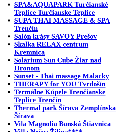
SPA&AQUAPARK Turčianské
Teplice Turčianske Teplice
SUPA THAI MASSAGE & SPA
Trenčín
Salón krásy SAVOY Prešov
Skalka RELAX centrum
Kremnica
Solárium Sun Cube Žiar nad
Hronom
Sunset - Thai massage Malacky
THERAPY for YOU Tvrdošín
Termálne Kúpele Trenčianske
Teplice Trenčín
Thermal park Šírava Zemplínska
Šírava
Vila Magnolia Banská Štiavnica
Villa Nečas Žilina****