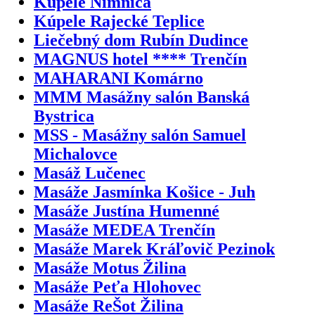
Kúpele Nimnica
Kúpele Rajecké Teplice
Liečebný dom Rubín Dudince
MAGNUS hotel **** Trenčín
MAHARANI Komárno
MMM Masážny salón Banská
Bystrica
MSS - Masážny salón Samuel
Michalovce
Masáž Lučenec
Masáže Jasmínka Košice - Juh
Masáže Justína Humenné
Masáže MEDEA Trenčín
Masáže Marek Kráľovič Pezinok
Masáže Motus Žilina
Masáže Peťa Hlohovec
Masáže ReŠot Žilina