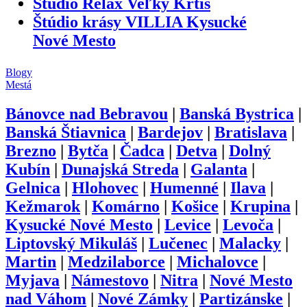
Štúdio Relax Veľký Krtíš
Štúdio krásy VILLIA Kysucké
Nové Mesto
Blogy
Mestá
Bánovce nad Bebravou
|
Banská Bystrica
|
Banská Štiavnica
|
Bardejov
|
Bratislava
|
Brezno
|
Bytča
|
Čadca
|
Detva
|
Dolný
Kubín
|
Dunajská Streda
|
Galanta
|
Gelnica
|
Hlohovec
|
Humenné
|
Ilava
|
Kežmarok
|
Komárno
|
Košice
|
Krupina
|
Kysucké Nové Mesto
|
Levice
|
Levoča
|
Liptovský Mikuláš
|
Lučenec
|
Malacky
|
Martin
|
Medzilaborce
|
Michalovce
|
Myjava
|
Námestovo
|
Nitra
|
Nové Mesto
nad Váhom
|
Nové Zámky
|
Partizánske
|