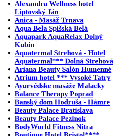
Alexandra Wellness hotel
Liptovský Ján
Anica - Masáž Trnava
Aqua Bela Spišská Belá
Aquapark AquaRelax Dolný
Kubín
Aquatermal Strehová - Hotel
Aquatermal*** Dolná Strehová
Ariana Beauty Salón Humenné
Atrium hotel *** Vysoké Tatry
Ayurvédske masáže Malacky
Balance Therapy Poprad
Banský dom Hodruša - Hámre
Beauty Palace Bratislava
Beauty Palace Pezinok
BodyWorld Fitness Nitra
Boutique Hotel Bristol****