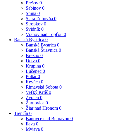
Prešov
0
Sabinov
0
Snina
0
Stará Ľubovňa
0
Stropkov
0
Svidník
0
Vranov nad Topľou
0
Banská Bystrica
0
Banská Bystrica
0
Banská Štiavnica
0
Brezno
0
Detva
0
Krupina
0
Lučenec
0
Poltár
0
Revúca
0
Rimavská Sobota
0
Veľký Krtíš
0
Zvolen
0
Žarnovica
0
Žiar nad Hronom
0
Trenčín
0
Bánovce nad Bebravou
0
Ilava
0
Myjava
0