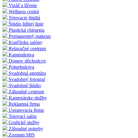
Vizáž a líčenie
Wellness centrá
Tetovacie štúdiá
Štúdio štíhlej línie
Plastická chirurgia
Permanentný makeup
Krajčírske salóny
Relaxačné centrum
Kamenárstva
Domov dôchodcov
Pohrebníctva
Svadobná agentúra
Svadobný fotograf
Svadobné štúdio
Záhradné centrum
Kamenárske služby
Reklamná firma
Upratovacia firma
Tetovací salón
Grafické služby
Záhradné potreby
Zoznam SBS