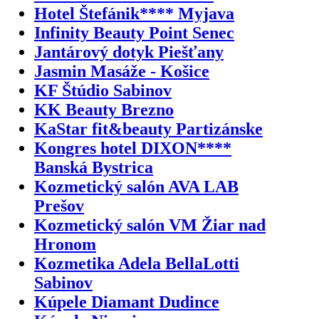
Hotel Štefánik**** Myjava
Infinity Beauty Point Senec
Jantárový dotyk Piešťany
Jasmin Masáže - Košice
KF Štúdio Sabinov
KK Beauty Brezno
KaStar fit&beauty Partizánske
Kongres hotel DIXON****
Banská Bystrica
Kozmetický salón AVA LAB
Prešov
Kozmetický salón VM Žiar nad
Hronom
Kozmetika Adela BellaLotti
Sabinov
Kúpele Diamant Dudince