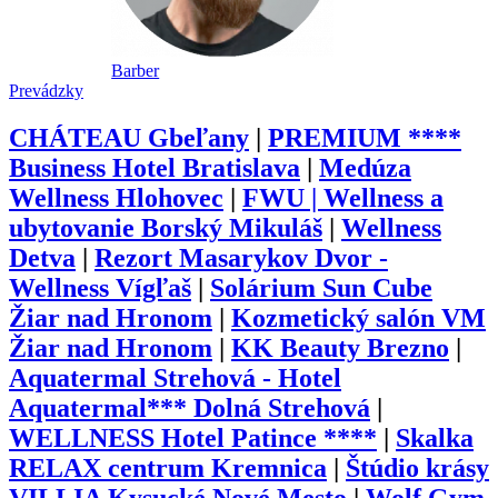
Barber
Prevádzky
CHÁTEAU Gbeľany
|
PREMIUM ****
Business Hotel Bratislava
|
Medúza
Wellness Hlohovec
|
FWU | Wellness a
ubytovanie Borský Mikuláš
|
Wellness
Detva
|
Rezort Masarykov Dvor -
Wellness Vígľaš
|
Solárium Sun Cube
Žiar nad Hronom
|
Kozmetický salón VM
Žiar nad Hronom
|
KK Beauty Brezno
|
Aquatermal Strehová - Hotel
Aquatermal*** Dolná Strehová
|
WELLNESS Hotel Patince ****
|
Skalka
RELAX centrum Kremnica
|
Štúdio krásy