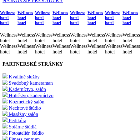
NAJNOVŠIE PREVÁDZKY
Wellness
Wellness
Wellness
Wellness
Wellness
Wellness
Wellness
Wellness
hotel
hotel
hotel
hotel
hotel
hotel
hotel
hotel
hotel
hotel
hotel
hotel
hotel
hotel
hotel
hotel
Wellness
Wellness
Wellness
Wellness
Wellness
Wellness
Wellness
Wellness
hotel
hotel
hotel
hotel
hotel
hotel
hotel
hotel
Wellness
Wellness
Wellness
Wellness
Wellness
Wellness
Wellness
Wellness
hotel
hotel
hotel
hotel
hotel
hotel
hotel
hotel
PARTNERSKÉ STRÁNKY
Kvalitné služby
Svadobný kameraman
Kaderníctvo, salón
Holičstvo, kaderníctvo
Kozmetický salón
Nechtové štúdio
Masážny salón
Pedikúra
Solárne štúdiá
Fotoateliér, štúdio
Fitness centrum