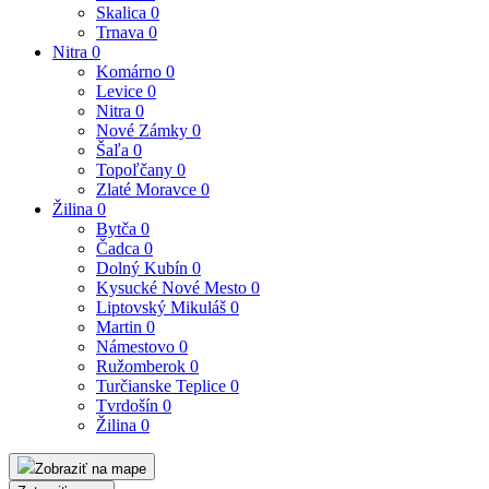
Skalica
0
Trnava
0
Nitra
0
Komárno
0
Levice
0
Nitra
0
Nové Zámky
0
Šaľa
0
Topoľčany
0
Zlaté Moravce
0
Žilina
0
Bytča
0
Čadca
0
Dolný Kubín
0
Kysucké Nové Mesto
0
Liptovský Mikuláš
0
Martin
0
Námestovo
0
Ružomberok
0
Turčianske Teplice
0
Tvrdošín
0
Žilina
0
Zobraziť na mape