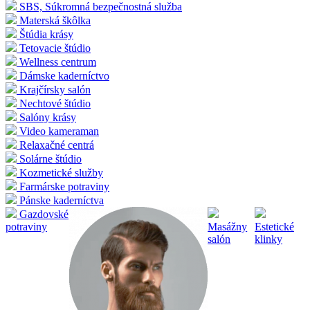
SBS, Súkromná bezpečnostná služba
Materská škôlka
Štúdia krásy
Tetovacie štúdio
Wellness centrum
Dámske kaderníctvo
Krajčírsky salón
Nechtové štúdio
Salóny krásy
Video kameraman
Relaxačné centrá
Solárne štúdio
Kozmetické služby
Farmárske potraviny
Pánske kaderníctva
Gazdovské
potraviny
Masážny
Estetické
salón
klinky