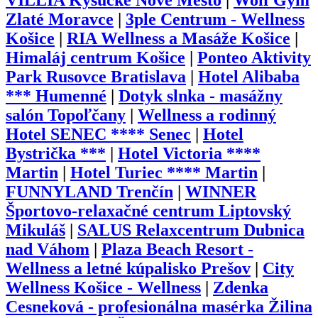
VILLIA Kysucké Nové Mesto
|
Wolf Gym
Zlaté Moravce
|
3ple Centrum - Wellness
Košice
|
RIA Wellness a Masáže Košice
|
Himaláj centrum Košice
|
Ponteo Aktivity
Park Rusovce Bratislava
|
Hotel Alibaba
*** Humenné
|
Dotyk slnka - masážny
salón Topoľčany
|
Wellness a rodinný
Hotel SENEC **** Senec
|
Hotel
Bystrička ***
|
Hotel Victoria ****
Martin
|
Hotel Turiec **** Martin
|
FUNNYLAND Trenčín
|
WINNER
Športovo-relaxačné centrum Liptovský
Mikuláš
|
SALUS Relaxcentrum Dubnica
nad Váhom
|
Plaza Beach Resort -
Wellness a letné kúpalisko Prešov
|
City
Wellness Košice - Wellness
|
Zdenka
Cesneková - profesionálna masérka Žilina