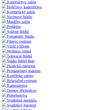
Kaderníctvo, salón
Holičstvo, kaderníctvo
Kozmetický salón
Nechtové štúdio
Masážny salón
Pedikúra
Solárne štúdiá
Fotoateliér, štúdio
Fitness centrum
Vizáž a líčenie
Wellness centrá
Tetovacie štúdiá
Štúdio štíhlej línie
Plastická chirurgia
Permanentný makeup
Krajčírske salóny
Relaxačné centrum
Kamenárstva
Domov dôchodcov
Pohrebníctva
Svadobná agentúra
Svadobný fotograf