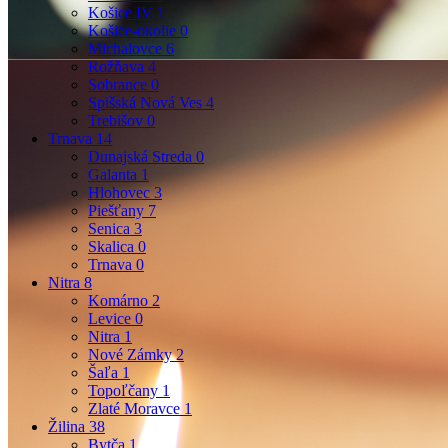
Košice IV
1
Košice-okolie
0
Michalovce
6
Rožňava
4
Sobrance
0
Spišská Nová Ves
4
Trebišov
0
Trnava
14
Dunajská Streda
0
Galanta
1
Hlohovec
3
Piešťany
7
Senica
3
Skalica
0
Trnava
0
Nitra
8
Komárno
2
Levice
0
Nitra
1
Nové Zámky
2
Šaľa
1
Topoľčany
1
Zlaté Moravce
1
Žilina
38
Bytča
1