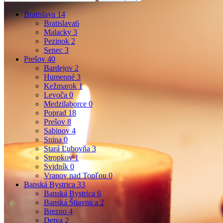
Bratislava
14
Bratislava
6
Malacky
3
Pezinok
2
Senec
3
Prešov
40
Bardejov
2
Humenné
3
Kežmarok
1
Levoča
0
Medzilaborce
0
Poprad
18
Prešov
8
Sabinov
4
Snina
0
Stará Ľubovňa
3
Stropkov
1
Svidník
0
Vranov nad Topľou
0
Banská Bystrica
33
Banská Bystrica
6
Banská Štiavnica
2
Brezno
4
Detva
2