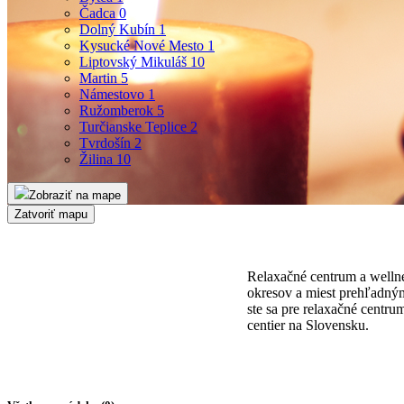
Čadca
0
Dolný Kubín
1
Kysucké Nové Mesto
1
Liptovský Mikuláš
10
Martin
5
Námestovo
1
Ružomberok
5
Turčianske Teplice
2
Tvrdošín
2
Žilina
10
Zobraziť na mape
Zatvoriť mapu
Relaxačné centrum a wellne
okresov a miest prehľadným
ste sa pre relaxačné centr
centier na Slovensku.