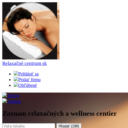
Relaxačné centrum
sk
Prihlásiť sa
Pridať firmu
Obľúbené
Dopyt
Anketa
Zoznam relaxačných a wellness centier
Hľadať (
198
)