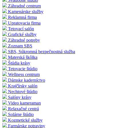
Svadobné štúdio
Záhradné centrum
Kamenárske služby
Reklamná firma
Upratovacia firma
Tetovací salón
Grafické služby
Záhradné potreby
Zoznam SBS
SBS, Súkromná bezpečnostná služba
Materská škôlka
Štúdia krásy
Tetovacie štúdio
Wellness centrum
Dámske kaderníctvo
Krajčírsky salón
Nechtové štúdio
Salóny krásy
Video kameraman
Relaxačné centrá
Solárne štúdio
Kozmetické služby
Farmárske potraviny