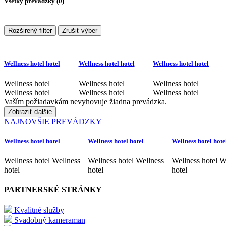
Všetky prevádzky (
0
)
Rozširený filter
Zrušiť výber
Wellness hotel hotel
Wellness hotel hotel
Wellness hotel hotel
Wellness hotel
Wellness hotel
Wellness hotel
Wellness hotel
Wellness hotel
Wellness hotel
Vaším požiadavkám nevyhovuje žiadna prevádzka.
Zobraziť ďalšie
NAJNOVŠIE PREVÁDZKY
Wellness hotel hotel
Wellness hotel hotel
Wellness hotel hote
Wellness hotel Wellness
Wellness hotel Wellness
Wellness hotel W
hotel
hotel
hotel
PARTNERSKÉ STRÁNKY
Kvalitné služby
Svadobný kameraman