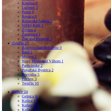
Krupina
6
Lučenec
2
Poltár
0
Revúca
0
Rimavská Sobota
1
Veľký Krtíš
2
Zvolen
4
Žarnovica
1
Žiar nad Hronom
3
Trenčín
27
Bánovce nad Bebravou
0
Ilava
2
Myjava
2
Nové Mesto nad Váhom
1
Partizánske
2
Považská Bystrica
2
Prievidza
5
Púchov
3
Trenčín
10
Košice
24
Gelnica
0
Košice I
8
Košice II
1
Košice III
0